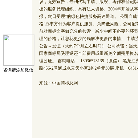
议，无效宣告，专利代写申请、版权、著作权登记
援的服务代理组织，具有法人资格。2004年开始从
报，次日受理”的绿色快捷服务高速通道。 公司自
格”办事方针为客户提供服务。为降低风险，公司配
前对商标文字做充分的检索，减少中间不必要的环
理的价格，让您花更少的钱解决更多的事情。 申请
公告→发证（大约7个月左右时间） 公司承诺：当
国家商标局受理退还全部费用或重新免全额费用换
理公证。 咨询电话： 13936578139（微信） 
路456-2号润成水云天小区2栋2单元30层 座机：0451-890
咨询请添加微信
来源：中国商标总网