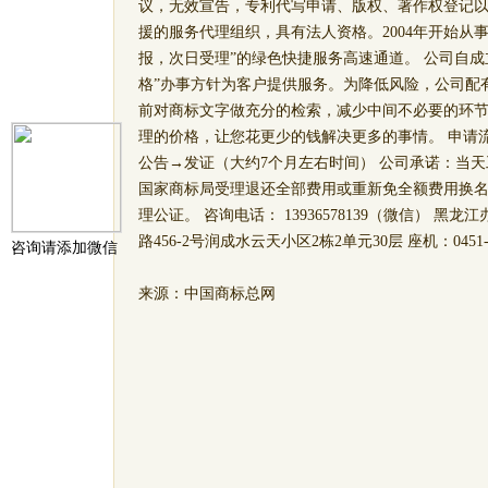
议，无效宣告，专利代写申请、版权、著作权登记
援的服务代理组织，具有法人资格。2004年开始从
报，次日受理”的绿色快捷服务高速通道。 公司自
格”办事方针为客户提供服务。为降低风险，公司配
前对商标文字做充分的检索，减少中间不必要的环
理的价格，让您花更少的钱解决更多的事情。 申请
公告→发证（大约7个月左右时间） 公司承诺：当
国家商标局受理退还全部费用或重新免全额费用换
理公证。 咨询电话： 13936578139（微信） 
路456-2号润成水云天小区2栋2单元30层 座机：0451-890
咨询请添加微信
来源：中国商标总网